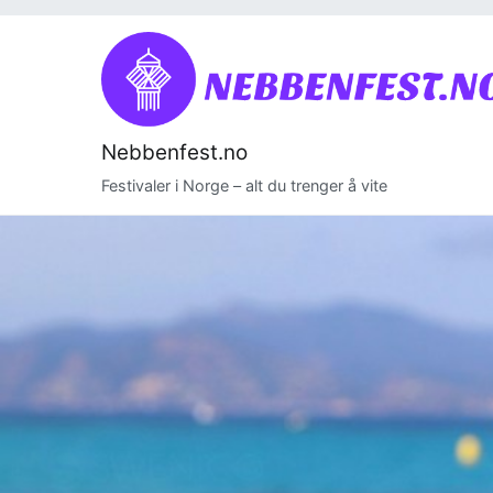
Skip
to
content
Nebbenfest.no
Festivaler i Norge – alt du trenger å vite
Mer
enn
musikk
–
Utforsk